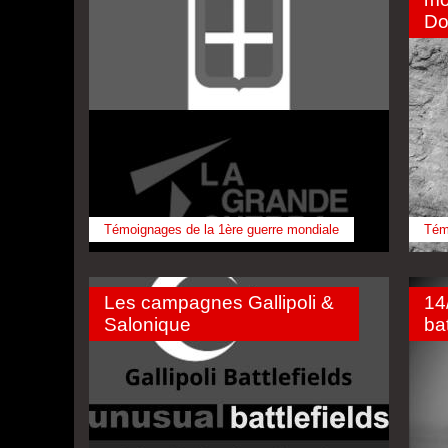
Do
Témoignages de la 1ère guerre mondiale
Tém
Les campagnes Gallipoli &
14
Salonique
bat