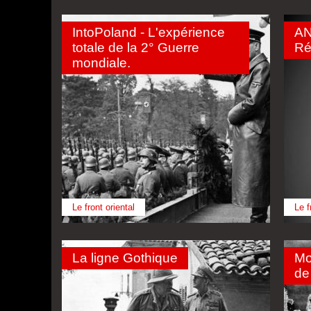
IntoPoland - L'expérience
AN
totale de la 2° Guerre
Ré
mondiale.
Le front oriental
Le f
La ligne Gothique
Mo
de