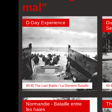
mal"
D-Day Experience
Dun
Se
40-45 The Last Battle / La Dernière Bataille
40-4
Normandie - Bataille entre
Th
les haies