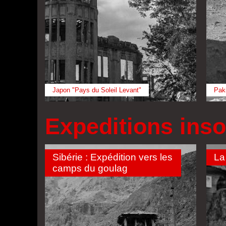
Japon "Pays du Soleil Levant"
Paki
Expeditions inso
Sibérie : Expédition vers les
La
camps du goulag