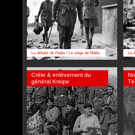
La défaite de l'Italie / Le siège de Malte.
La d
Crète & enlèvement du
No
général Kreipe
Té