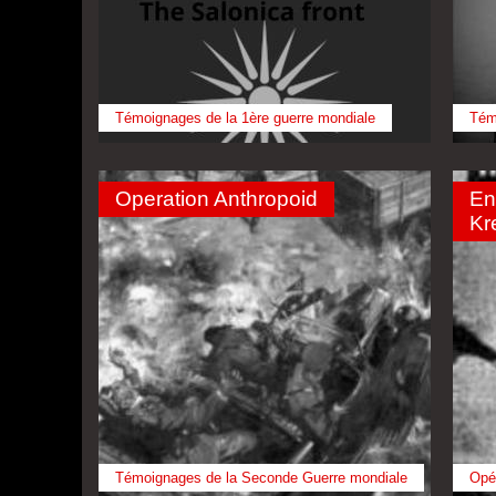
Témoignages de la 1ère guerre mondiale
Tém
Operation Anthropoid
En
Kr
Témoignages de la Seconde Guerre mondiale
Opé