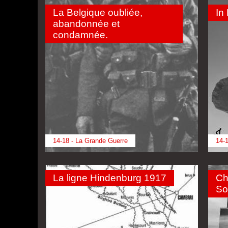
La Belgique oubliée,
In
abandonnée et
condamnée.
14-18 - La Grande Guerre
14-1
La ligne Hindenburg 1917
Ch
S