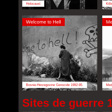
Holocaust
Kill
Welcome to Hell
Me
Bosnie-Herzegovine Genocide 1992-95.
Med
Sites de guerre 1