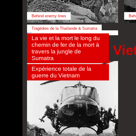
Behind enemy lines
Beh
Tragédies de la Thaïlande & Sumatra
La vie et la mort le long du
chemin de fer de la mort à
La guerre de Vi
travers la jungle de
Sumatra
Expérience totale de la
guerre du Vietnam