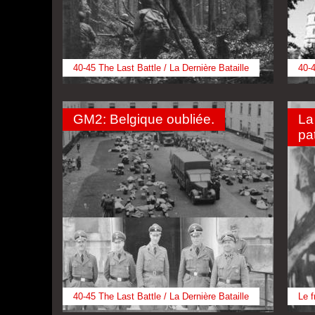
40-45 The Last Battle / La Dernière Bataille
40-4
GM2: Belgique oubliée.
La
pa
40-45 The Last Battle / La Dernière Bataille
Le f