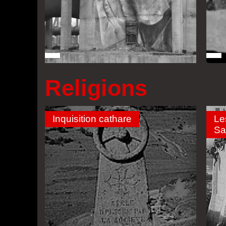
Religions
Inquisition cathare
Le
Sa