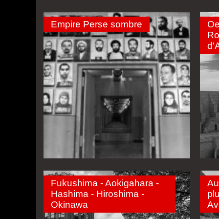
Empire Perse sombre
Oe
Ro
d'A
Fukushima - Aokigahara -
Au
Hashima - Hiroshima -
pl
Okinawa
Av