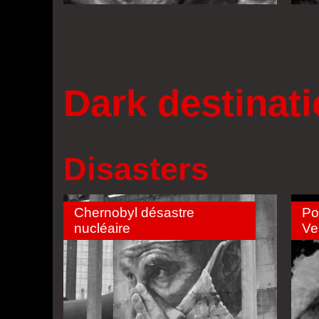
Dark destinat
Disasters
Chernobyl désastre
Po
nucléaire
Ve