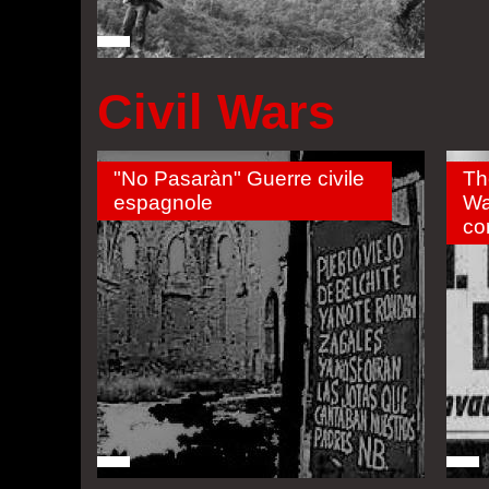
Civil Wars
"No Pasaràn" Guerre civile
Th
espagnole
Wa
co