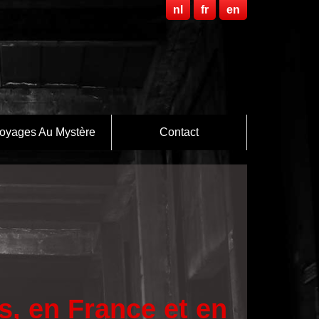
nl
fr
en
oyages Au Mystère
Contact
s, en France et en