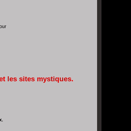
our
t les sites mystiques.
x.