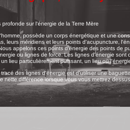
 profonde sur l'énergie de la Terre Mère
e l'homme, possède un corps énergétique et une con
leurs méridiens et leurs points d'acupuncture, l'éne
Nous appelons ces points d'énergie des points de pu
nergie ou lignes de force. Les lignes d'énergie sont d
nt un lieu particulièrement puissant, un lieu où l'énerg
tracé des lignes d'énergie est d'utiliser une baguette 
e nette différence lorsque vous vous mettrez dessu