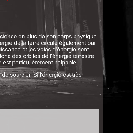
science en plus de son corps physique.
rgie de la terre circule également par
issance et les voies d'énergie sont
onc des orbites de l'énergie terrestre
ie est particulièrement palpable.
de sourcier. Si l'énergie est très
s.