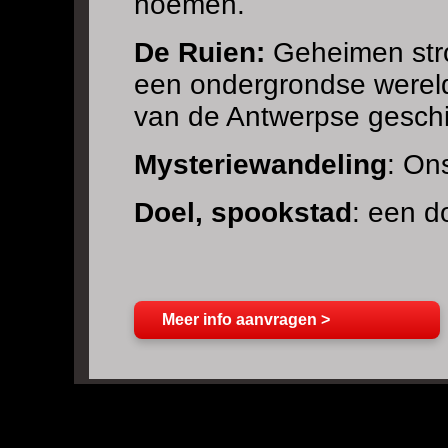
noemen.
De Ruien:
Geheimen stro
een ondergrondse wereld
van de Antwerpse geschi
Mysteriewandeling
: Ons
Doel, spookstad
: een d
Meer info aanvragen >