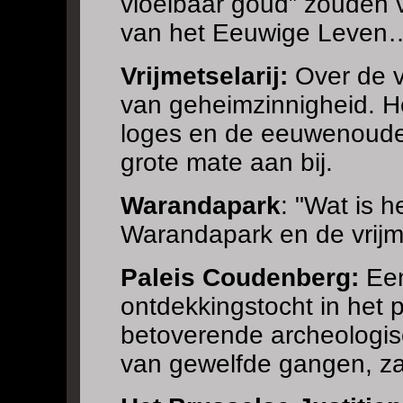
vloeibaar goud” zouden vi
van het Eeuwige Leven
Vrijmetselarij:
Over de v
van geheimzinnigheid. He
loges en de eeuwenoude in
grote mate aan bij.
Warandapark
: "Wat is 
Warandapark en de vrijme
Paleis Coudenberg:
Een
ontdekkingstocht in het 
betoverende archeologisc
van gewelfde gangen, za