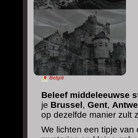
België
Beleef middeleeuwse s
je
Brussel
,
Gent
,
Antwe
op dezelfde manier zult z
We lichten een tipje van 